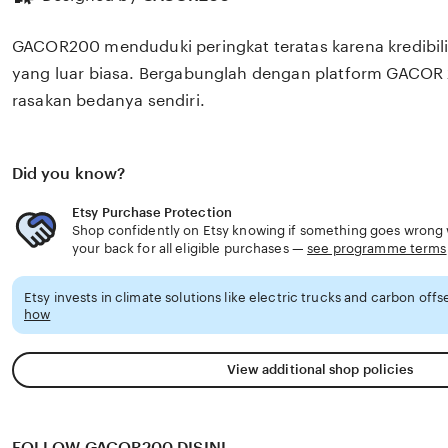
GACOR200 menduduki peringkat teratas karena kredibil
yang luar biasa. Bergabunglah dengan platform GACOR
rasakan bedanya sendiri.
Did you know?
Etsy Purchase Protection
Shop confidently on Etsy knowing if something goes wrong w
your back for all eligible purchases —
see programme terms
Etsy invests in climate solutions like electric trucks and carbon offs
how
View additional shop policies
FOLLOW GACOR200 DISINI