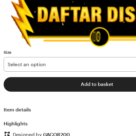
Size
Add to basket
Item details
Highlights
Designed by
GACOR200