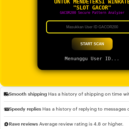
UNTUK MENDETEKSI WINRAT
"SLOT GACOR"
GACOR200 Secure Pattern Analyzer
START SCAN
Menunggu User ID...
Smooth shipping
Has a history of shipping on time wi
Speedy replies
Has a history of replying to messages q
Rave reviews
Average review rating is 4.8 or higher.