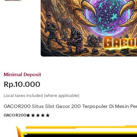
Minimal Deposit
Price:
Rp.10.000
Local taxes included (where applicable)
GACOR200 Situs Slot Gacor 200 Terpopuler Di Mesin Pe
5
GACOR200
out
of
5
stars