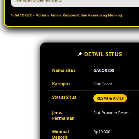
membantu pemain baru.
✨ GACOR200 • Modern, Aman, Responsif, dan Gamapang Menang
📌
DETAIL SITUS
Nama Situs
GACOR200
Kategori
Slot Gacor
Status Situs
RESMI & AKTIF
Jenis
Slot Provider Resmi
Permainan
Minimal
Rp10.000
Deposit