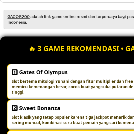
GACOR200
adalah link game online resmi dan terpercaya bagi para
Indonesia.
🔥 3 GAME REKOMENDASI • G
1️⃣ Gates Of Olympus
Slot bertema mitologi Yunani dengan fitur multiplier dan free
memicu kemenangan besar, cocok buat yang suka putaran de
tinggi.
2️⃣ Sweet Bonanza
Slot klasik yang tetap populer karena tiga jackpot menarik da
sering muncul, kombinasi seru buat pemain yang cari kemena