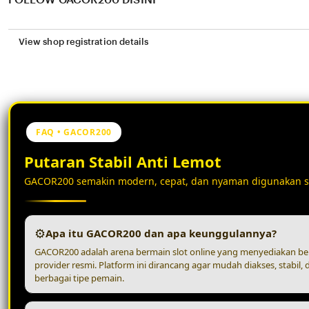
View shop registration details
FAQ • GACOR200
Putaran Stabil Anti Lemot
GACOR200 semakin modern, cepat, dan nyaman digunakan se
⚙️
Apa itu GACOR200 dan apa keunggulannya?
GACOR200 adalah arena bermain slot online yang menyediakan be
provider resmi. Platform ini dirancang agar mudah diakses, stabil
berbagai tipe pemain.