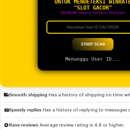
UNTUK MENDETEKSI WINRAT
"SLOT GACOR"
GACOR200 Secure Pattern Analyzer
START SCAN
Menunggu User ID...
Smooth shipping
Has a history of shipping on time wi
Speedy replies
Has a history of replying to messages q
Rave reviews
Average review rating is 4.8 or higher.