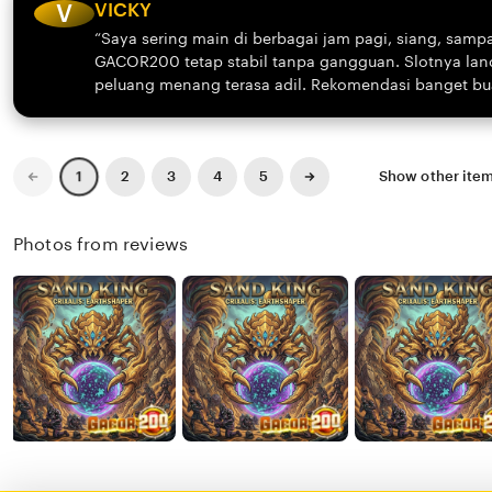
V
VICKY
“Saya sering main di berbagai jam pagi, siang, sam
GACOR200 tetap stabil tanpa gangguan. Slotnya lanc
peluang menang terasa adil. Rekomendasi banget buat
Previous
Next
2
3
4
5
Show other ite
1
page
page
Photos from reviews