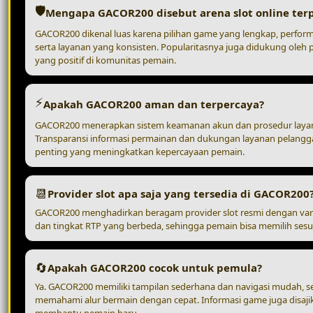
🛡️
Mengapa GACOR200 disebut arena slot online ter
GACOR200 dikenal luas karena pilihan game yang lengkap, performa
serta layanan yang konsisten. Popularitasnya juga didukung ole
yang positif di komunitas pemain.
⚡
Apakah GACOR200 aman dan terpercaya?
GACOR200 menerapkan sistem keamanan akun dan prosedur layana
Transparansi informasi permainan dan dukungan layanan pelangg
penting yang meningkatkan kepercayaan pemain.
📆
Provider slot apa saja yang tersedia di GACOR200
GACOR200 menghadirkan beragam provider slot resmi dengan varia
dan tingkat RTP yang berbeda, sehingga pemain bisa memilih sesua
🔄
Apakah GACOR200 cocok untuk pemula?
Ya. GACOR200 memiliki tampilan sederhana dan navigasi mudah, 
memahami alur bermain dengan cepat. Informasi game juga disaji